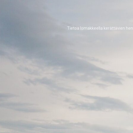
Tietoa lomakkeella kerättävien hen