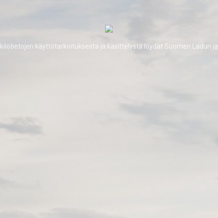
kilötietojen käyttötarkoituksesta ja käsittelystä löydät Suomen Ladun
j