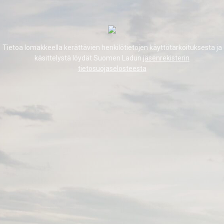
Tietoa lomakkeella kerättävien henkilötietojen käyttötarkoituksesta ja
käsittelystä löydät Suomen Ladun
jäsenrekisterin
tietosuojaselosteesta