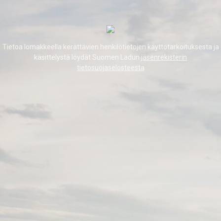
Tietoa lomakkeella kerättävien henkilötietojen käyttötarkoituksesta ja
käsittelystä löydät Suomen Ladun
jäsenrekisterin
tietosuojaselosteesta