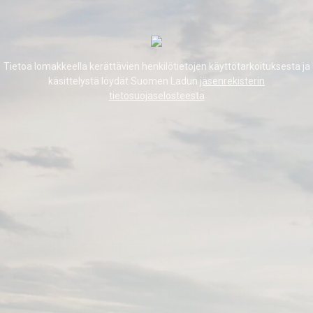
Tietoa lomakkeella kerättävien henkilötietojen käyttötarkoituksesta ja
käsittelystä löydät Suomen Ladun
jäsenrekisterin
tietosuojaselosteesta