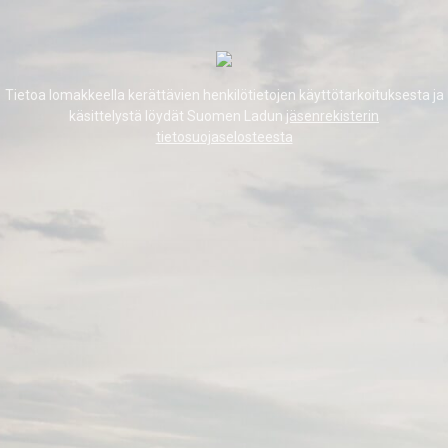
Tietoa lomakkeella kerättävien henkilötietojen käyttötarkoituksesta ja
käsittelystä löydät Suomen Ladun
jäsenrekisterin
tietosuojaselosteesta