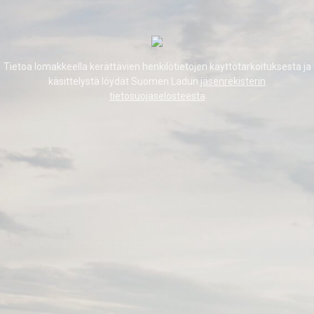
Tietoa lomakkeella kerättävien henkilötietojen käyttötarkoituksesta ja
käsittelystä löydät Suomen Ladun
jäsenrekisterin
tietosuojaselosteesta