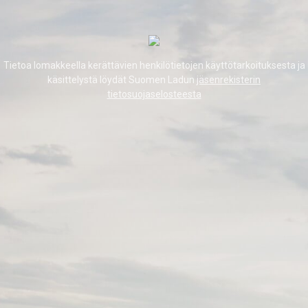
Tietoa lomakkeella kerättävien henkilötietojen käyttötarkoituksesta ja
käsittelystä löydät Suomen Ladun
jäsenrekisterin
tietosuojaselosteesta