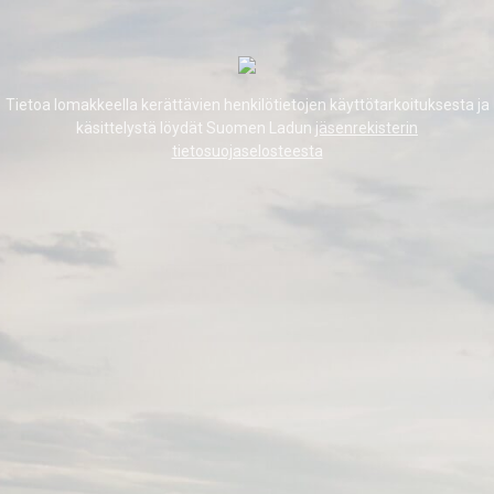
Tietoa lomakkeella kerättävien henkilötietojen käyttötarkoituksesta ja
käsittelystä löydät Suomen Ladun
jäsenrekisterin
tietosuojaselosteesta