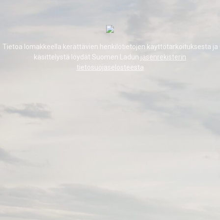
Tietoa lomakkeella kerättävien henkilötietojen käyttötarkoituksesta ja
käsittelystä löydät Suomen Ladun
jäsenrekisterin
tietosuojaselosteesta